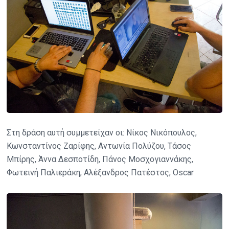
Στη δράση αυτή συμμετείχαν οι: Νίκος Νικόπουλος,
Κωνσταντίνος Ζαρίφης, Αντωνία Πολύζου, Τάσος
Μπίρης, Άννα Δεσποτίδη, Πάνος Μοσχογιαννάκης,
Φωτεινή Παλιεράκη, Αλέξανδρος Πατέστος, Oscar