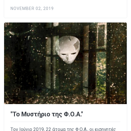
NOVEMBER 02, 2019
"Το Μυστήριο της Φ.Ο.Α."
Tον Ιούνιο 2019, 22 άτομα της Φ.Ο.Α., οι εισηγητές