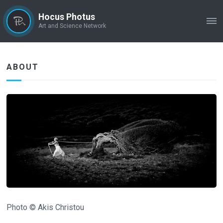
Hocus Photus
ME
Art and Science Network
ABOUT
Photo © Akis Christou