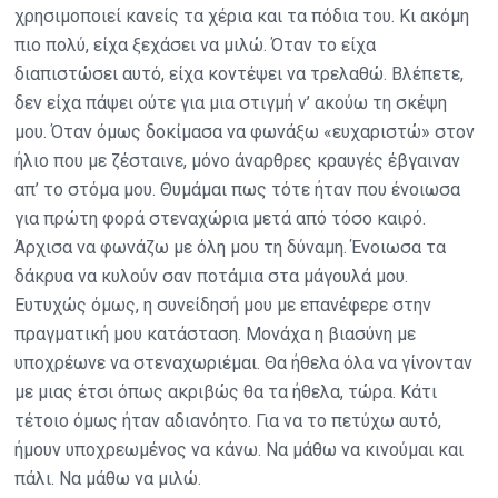
χρησιμοποιεί κανείς τα χέρια και τα πόδια του. Κι ακόμη
πιο πολύ, είχα ξεχάσει να μιλώ. Όταν το είχα
διαπιστώσει αυτό, είχα κοντέψει να τρελαθώ. Βλέπετε,
δεν είχα πάψει ούτε για μια στιγμή ν’ ακούω τη σκέψη
μου. Όταν όμως δοκίμασα να φωνάξω «ευχαριστώ» στον
ήλιο που με ζέσταινε, μόνο άναρθρες κραυγές έβγαιναν
απ’ το στόμα μου. Θυμάμαι πως τότε ήταν που ένοιωσα
για πρώτη φορά στεναχώρια μετά από τόσο καιρό.
Άρχισα να φωνάζω με όλη μου τη δύναμη. Ένοιωσα τα
δάκρυα να κυλούν σαν ποτάμια στα μάγουλά μου.
Ευτυχώς όμως, η συνείδησή μου με επανέφερε στην
πραγματική μου κατάσταση. Μονάχα η βιασύνη με
υποχρέωνε να στεναχωριέμαι. Θα ήθελα όλα να γίνονταν
με μιας έτσι όπως ακριβώς θα τα ήθελα, τώρα. Κάτι
τέτοιο όμως ήταν αδιανόητο. Για να το πετύχω αυτό,
ήμουν υποχρεωμένος να κάνω. Να μάθω να κινούμαι και
πάλι. Να μάθω να μιλώ.