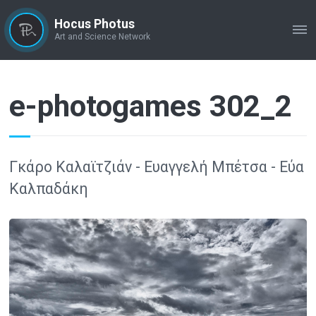
Hocus Photus
ME
Art and Science Network
e-photogames 302_2
Γκάρο Καλαϊτζιάν - Ευαγγελή Μπέτσα - Εύα
Καλπαδάκη