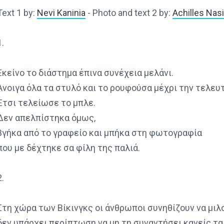
Text 1 by:
Nevi Kaninia
- Photo and text 2 by:
Achilles Nas
1.
Εκείνο το διάστημα έπινα συνέχεια μελάνι.
Άνοιγα όλα τα στυλό και το ρουφούσα μέχρι την τελευ
Έτσι τελείωσε το μπλε.
Δεν απελπίστηκα όμως,
βγήκα από το γραφείο και μπήκα στη φωτογραφία
που με δέχτηκε σα φίλη της παλιά.
2.
Στη χώρα των Βίκινγκς οι άνθρωποι συνηθίζουν να μιλο
δεν υπάρχει περίπτωση να μη τη συναντήσει κανείς τα