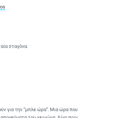
ios
ταία σταγόνα.
ύν για την “μπλε ώρα”. Μια ώρα που
 απογεύματα του χειμώνα. Λίγο πριν